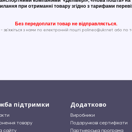
транспортними компаніями «Делівері», «Нова пошта» на
илання при отриманні товару згідно з тарифами переві
Без передоплати товар не відправляється.
зв'яжіться з нами по електронній пошті polineo@ukr.net або по 
жба підтримки
Додатково
акти
Виробники
рнення товару
Подарункові сертифікати
а сайту
Партнерська програма