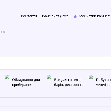
Контакти
Прайс лист (Excel)
Особистий кабінет
ння
Обладнання для
Все для готелів,
Побутова
прибирання
барів, ресторанів
миючі з