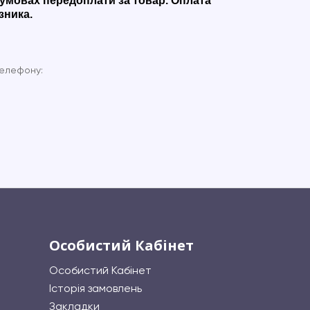
 умовах передоплати за товар. Оплата
зника.
телефону:
Особистий Кабінет
Особистий Кабінет
Історія замовлень
Закладки