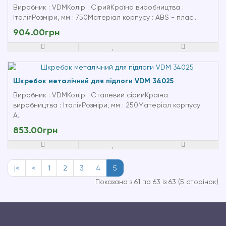
Виробник : VDMКолір : СірийКраїна виробництва :
ІталіяРозміри, мм : 750Матеріал корпусу : ABS - плас..
904.00грн
Шкребок металічний для підлоги VDM 34025
Виробник : VDMКолір : Сталевий сірийКраїна
виробництва : ІталіяРозміри, мм : 250Матеріал корпусу :
А..
853.00грн
|<
<
1
2
3
4
5
Показано з 61 по 63 із 63 (5 сторінок)