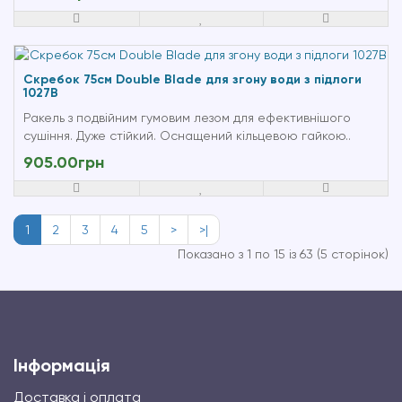
Скребок 75см Double Blade для згону води з підлоги
1027B
Ракель з подвійним гумовим лезом для ефективнішого
сушіння. Дуже стійкий. Оснащений кільцевою гайкою..
905.00грн
1
2
3
4
5
>
>|
Показано з 1 по 15 із 63 (5 сторінок)
Інформація
Доставка і оплата