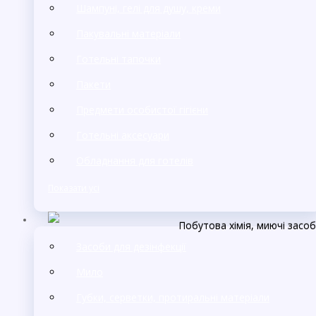
Шампуні, гелі для душу, креми
Пакувальні матеріали
Готельні тапочки
Пакети
Предмети особистої гігієни
Готельні аксесуари
Обладнання для готелів
Показати усі
Побутова хімія, миючі засо
Засоби для дезінфекції
Мило
Губки, серветки, протиральні матеріали