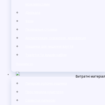
можливостями
Дзеркала
Фени
Пеленальні столики
Ароматизація, освіження, дезінфекція
Машинки для чищення взуття
Туалетні та душові кабіни
Показати усі
Витратні матеріа
Паперові рулонні рушники
Простирадла кушеточні
Серветки паперові