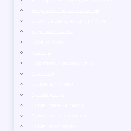
Біотуалети та витратні матеріали
Бахіли і апарати для надягання бахіл
Брудозахисні килими
Газові обігрівачі
Дозатори
Покриття протиковзкі (стрічка)
Серветниці
Сушарки для білизни
Сушарки для рук
Тримачі гігієнічних пакетів
Тримачі накладок на унітаз
Тримачі простирадлом