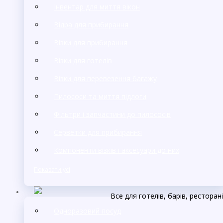
Інвентар для миття вікон
Відра для прибирання
Візки для прибирання
Візки для готелів
Візки для перевезення багажу
Пилососи та миття підлоги
Фільтри і запчастини до пилососів
Серветки для прибирання
Компоненти візків і аксесуари до них
Показати усі
Все для готелів, барів, ресторан
Одноразовий посуд