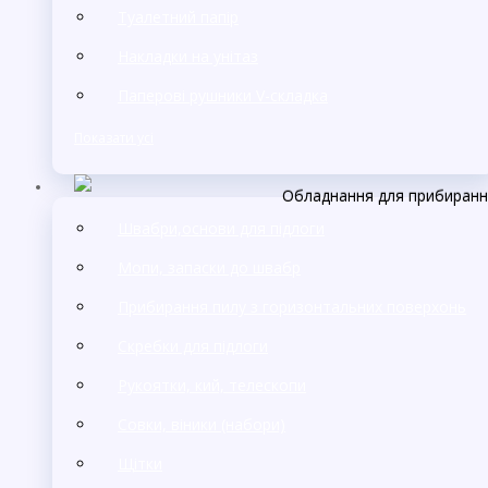
Туалетний папір
Накладки на унітаз
Паперові рушники V-складка
Показати усі
Обладнання для прибиран
Швабри,основи для підлоги
Мопи, запаски до швабр
Прибирання пилу з горизонтальних поверхонь
Cкребки для підлоги
Рукоятки, кий, телескопи
Совки, віники (набори)
Щітки