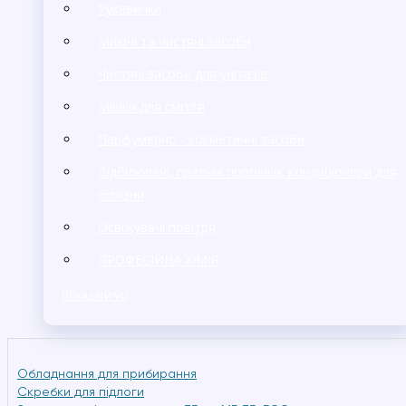
Рукавички
Миючі та чистячі засоби
Чистячі засоби для унітазів
Мішки для сміття
Парфумерно - косметичні засоби
Відбілювачі, пральні порошки, кондиціонери для
білизни
Освіжувачі повітря
ПРОФЕСІЙНА ХІМІЯ
Показати усі
Обладнання для прибирання
Cкребки для підлоги