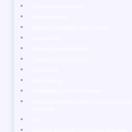
Тримачі рукавичок і бахіл
Тримачі рушників
Шапочки, нарукавники, халати, маски
Сушки для рук
Тримачі паперових рушників
Тримачі туалетного паперу
Тримачі різні
Щітки туалетні
Інформаційні таблички піктограми
Аксесуари для ванних кімнат, туалетів готелів та
ресторанів
Різне
Аксесуари для людей з обмеженими фізичними