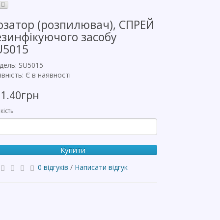
озатор (розпилювач), СПРЕЙ
езинфікуючого засобу
U5015
дель: SU5015
вність: Є в наявності
21.40грн
кість
Купити
0 відгуків
/
Написати відгук