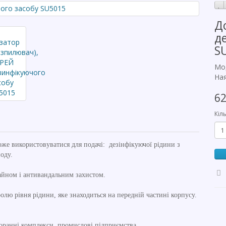
Д
д
S
Мо
Ная
6
Кіль
же використовуватися для подачі: дезінфікуючої рідини з
оду.
айном і антивандальним захистом.
олю рівня рідини, яке знаходиться на передній частині корпусу.
торанні комплекси, промислові підприємства.