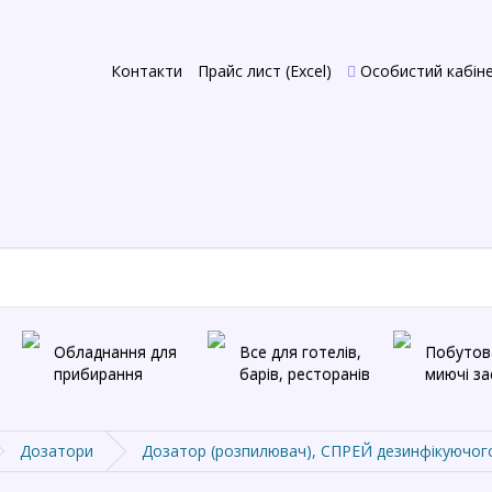
Контакти
Прайс лист (Excel)
Особистий кабін
Обладнання для
Все для готелів,
Побутова
прибирання
барів, ресторанів
миючі з
Дозатори
Дозатор (розпилювач), СПРЕЙ дезинфікуючог