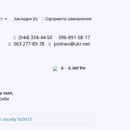
ет
Закладки (0)
Оформити замовлення
(044) 334-44-50
096-891-58-17
063 277-89-78
polineo@ukr.net
0 - 0.00ГРН
 хімія,
асоби
о засобу SU5015