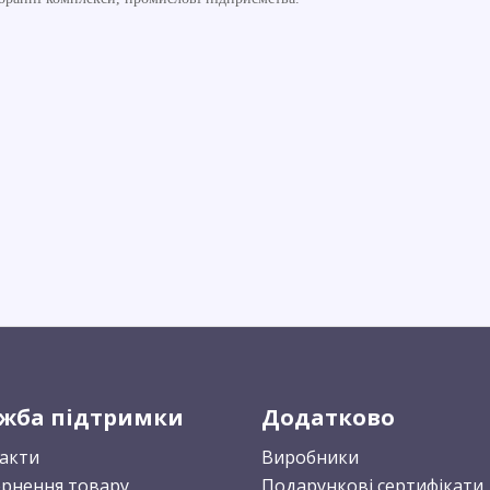
жба підтримки
Додатково
акти
Виробники
рнення товару
Подарункові сертифікати